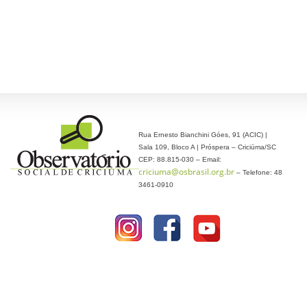
Rua Ernesto Bianchini Góes, 91 (ACIC) |
Sala 109, Bloco A | Próspera – Criciúma/SC
CEP: 88.815-030 – Email:
criciuma@osbrasil.org.br
– Telefone: 48
3461-0910