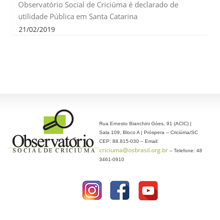
Observatório Social de Criciúma é declarado de
utilidade Pública em Santa Catarina
21/02/2019
Rua Ernesto Bianchini Góes, 91 (ACIC) |
Sala 109, Bloco A | Próspera – Criciúma/SC
CEP: 88.815-030 – Email:
criciuma@osbrasil.org.br
– Telefone: 48
3461-0910