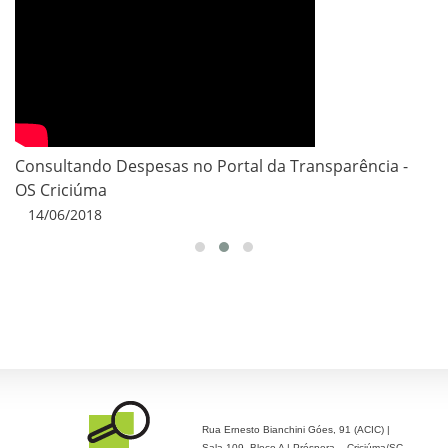
Consultando Despesas no Portal da Transparência -
OS Criciúma
14/06/2018
Rua Ernesto Bianchini Góes, 91 (ACIC) |
Sala 109, Bloco A | Próspera – Criciúma/SC