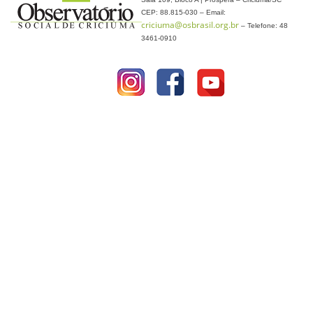
CEP: 88.815-030 – Email:
criciuma@osbrasil.org.br
– Telefone: 48
3461-0910